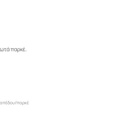
κωτά παρκέ.
δαπέδου/παρκέ