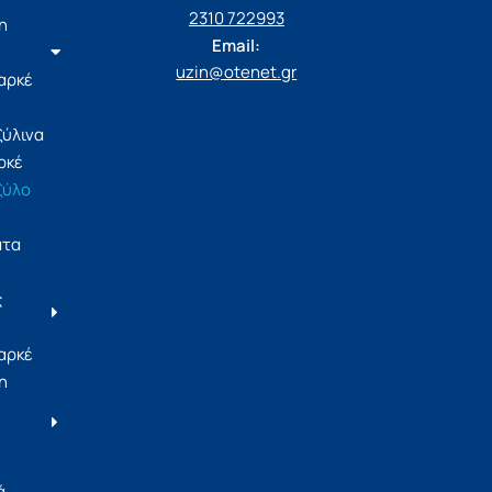
2310 722993
η
Email:
uzin@otenet.gr
αρκέ
ξύλινα
ρκέ
ξύλο
ατα
ς
αρκέ
η
ά