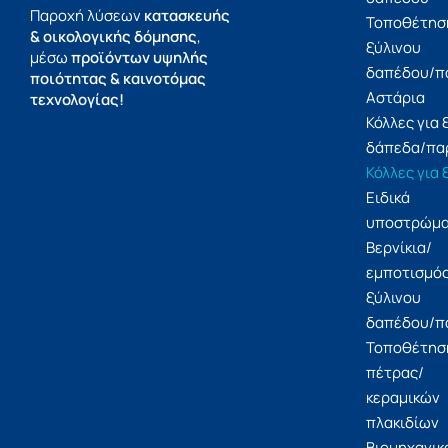
Παροχή λύσεων
κατασκευής
Τοποθέτησ
& οικολογικής δόμησης
,
ξύλινου
μέσω
προϊόντων υψηλής
δαπέδου/π
ποιότητας & καινοτόμας
Αστάρια
τεχνολογίας!
Κόλλες για 
δάπεδα/πα
Κόλλες για 
Ειδικά
υποστρώμ
Βερνίκια/
εμποτισμό
ξύλινου
δαπέδου/π
Τοποθέτησ
πέτρας/
κεραμικών
πλακιδίων
Βιομηχανικ