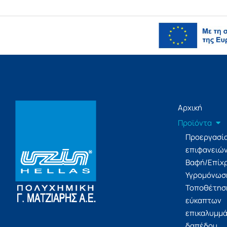
Αρχική
Προϊόντα
Προεργασί
επιφανειώ
Βαφή/Επίχ
Υγρομόνωσ
Τοποθέτησ
εύκαπτων
επικαλυμμ
δαπέδου