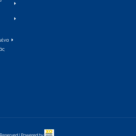
μένα
άς
s Reserved | Powered by