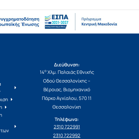
Διεύθυνση:
ο
14
Χλμ. Παλαιάς Εθνικής
Οδού Θεσσαλονίκης –
α
Βέροιας, Βιομηχανικό
ν
Πάρκο Αγχίαλου, 570 11
ριση
Θεσσαλονίκη
η
η
Τηλέφωνα:
2310 722991
άτων
2310 722992