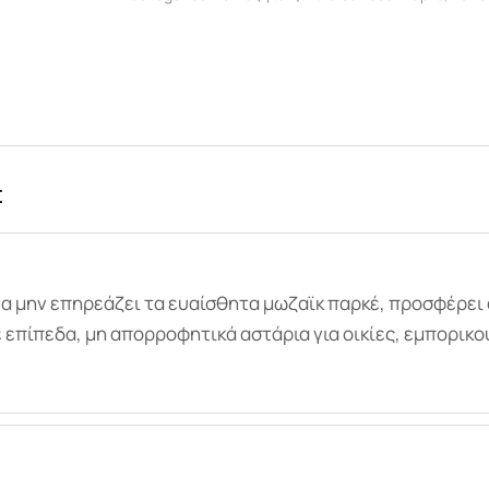
Σ
 να μην επηρεάζει τα ευαίσθητα μωζαϊκ παρκέ, προσφέρε
επίπεδα, μη απορροφητικά αστάρια για οικίες, εμπορικο