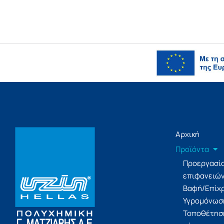
Αρχική
Προϊόντα
Προεργασί
επιφανειώ
Βαφή/Επίχ
Υγρομόνωσ
Τοποθέτησ