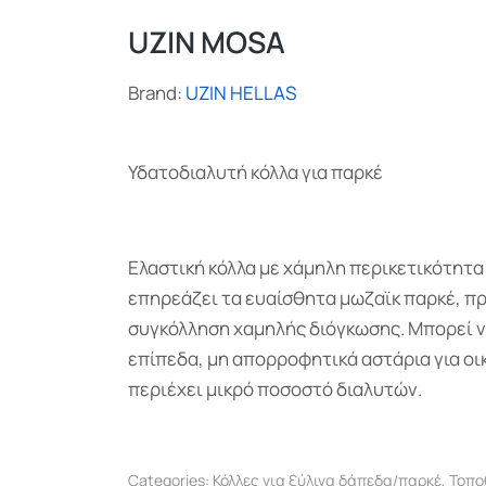
UZIN MOSA
Brand:
UZIN HELLAS
Υδατοδιαλυτή κόλλα για παρκέ
Ελαστική κόλλα με χάμηλη περικετικότητα 
επηρεάζει τα ευαίσθητα μωζαϊκ παρκέ, 
συγκόλληση χαμηλής διόγκωσης. Μπορεί 
επίπεδα, μη απορροφητικά αστάρια για οι
περιέχει μικρό ποσοστό διαλυτών.
Categories:
Κόλλες για ξύλινα δάπεδα/παρκέ
,
Τοπο