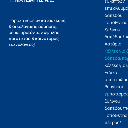
εύκαπτων
επικαλυμμ
δαπέδου
Παροχή λύσεων
κατασκευής
Τοποθέτησ
& οικολογικής δόμησης
,
ξύλινου
μέσω
προϊόντων υψηλής
δαπέδου/π
ποιότητας & καινοτόμας
Αστάρια
τεχνολογίας!
Κόλλες για 
δάπεδα/πα
Κόλλες για 
Ειδικά
υποστρώμ
Βερνίκια/
εμποτισμό
ξύλινου
δαπέδου/π
Τοποθέτησ
πέτρας/