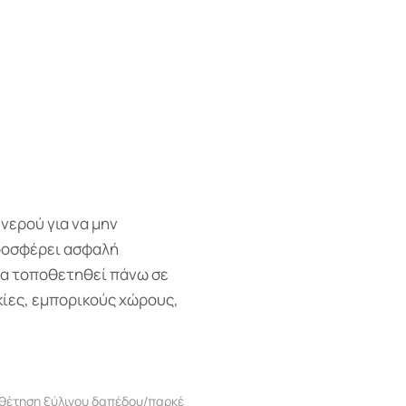
νερού για να μην
προσφέρει ασφαλή
να τοποθετηθεί πάνω σε
κίες, εμπορικούς χώρους,
θέτηση ξύλινου δαπέδου/παρκέ