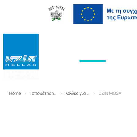
ΑΡΧΙΚΉ
ΠΡΟΪΌΝΤΑ
ΥΠΗΡΕΣΊΕ
Home
Τοποθέτηση…
Κόλλες για …
UZIN MOSA
You are here: