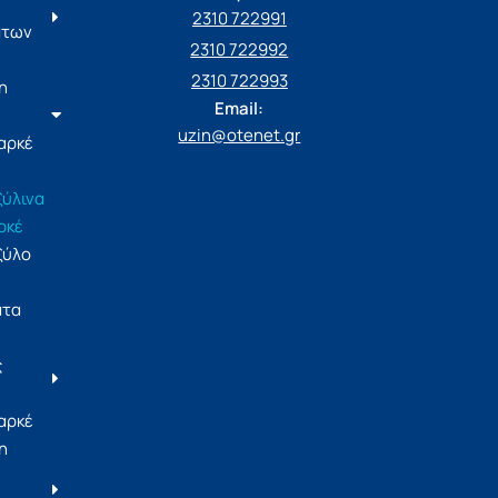
2310 722991
άτων
2310 722992
2310 722993
η
Email:
uzin@otenet.gr
αρκέ
ξύλινα
ρκέ
ξύλο
ατα
ς
αρκέ
η