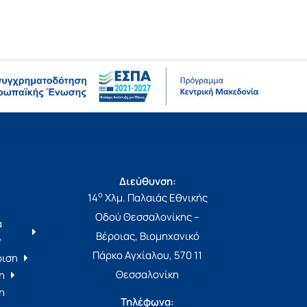
Διεύθυνση:
ο
14
Χλμ. Παλαιάς Εθνικής
Οδού Θεσσαλονίκης –
α
Βέροιας, Βιομηχανικό
ν
Πάρκο Αγχίαλου, 570 11
ριση
Θεσσαλονίκη
η
η
Τηλέφωνα: