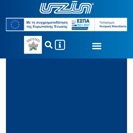
Τοποθέτηση πέτρας/κεραμικών
πλακιδίων