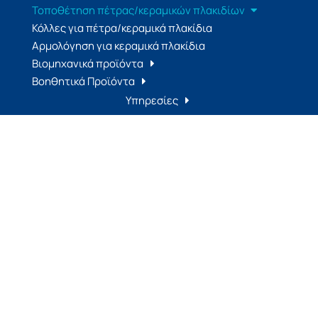
Τοποθέτηση πέτρας/κεραμικών πλακιδίων
Κόλλες για πέτρα/κεραμικά πλακίδια
Αρμολόγηση για κεραμικά πλακίδια
Βιομηχανικά προϊόντα
Βοηθητικά Προϊόντα
Υπηρεσίες
Τεχνικά Δεδομένα
Έργα αναφοράς
Εταιρία
Επικοινωνία
Διεύθυνση:
ο
14
Χλμ. Παλαιάς Εθνικής Οδού Θεσσαλονίκης –