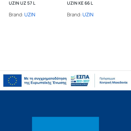
UZIN UZ 57 L
UZIN KE 66 L
Brand:
UZIN
Brand:
UZIN
UZ
Br