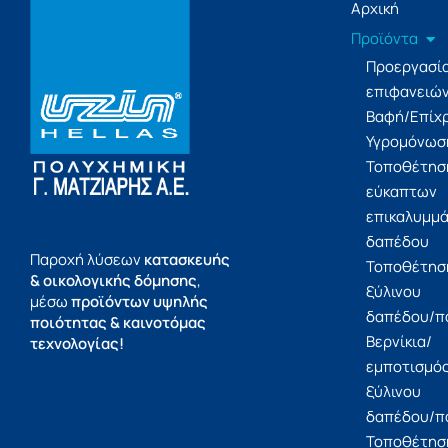
Αρχική
Προϊόντα
Προεργασί
επιφανειώ
Βαφή/Επίχ
Υγρομόνωσ
Τοποθέτησ
εύκαπτων
επικαλυμμ
δαπέδου
Παροχή λύσεων
κατασκευής
Τοποθέτησ
& οικολογικής δόμησης
,
ξύλινου
μέσω
προϊόντων υψηλής
δαπέδου/π
ποιότητας & καινοτόμας
Βερνίκια/
τεχνολογίας!
εμποτισμό
ξύλινου
δαπέδου/π
Τοποθέτησ