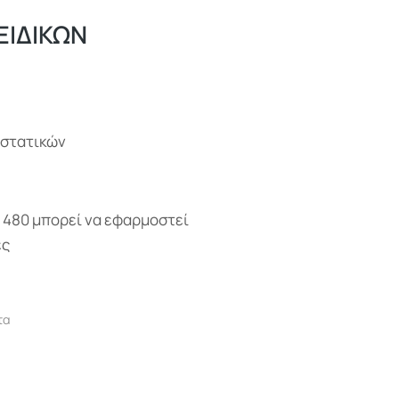
ΕΙΔΙΚΩΝ
υστατικών
E 480 μπορεί να εφαρμοστεί
ες
τα