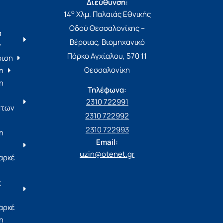
Διεύθυνση:
ο
14
Χλμ. Παλαιάς Εθνικής
Οδού Θεσσαλονίκης –
α
Βέροιας, Βιομηχανικό
ν
Πάρκο Αγχίαλου, 570 11
ριση
Θεσσαλονίκη
η
η
Τηλέφωνα:
2310 722991
άτων
2310 722992
2310 722993
η
Email:
uzin@otenet.gr
αρκέ
ς
αρκέ
η