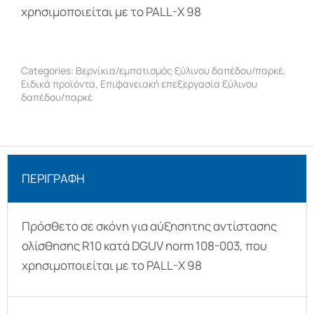
χρησιμοποιείται με το PALL-X 98
Categories:
Βερνίκια/εμποτισμός ξύλινου δαπέδου/παρκέ
,
Ειδικά προϊόντα
,
Επιφανειακή επεξεργασία ξύλινου
δαπέδου/παρκέ
ΠΕΡΙΓΡΑΦΉ
Πρόσθετο σε σκόνη για αύξησητης αντίστασης
ολίσθησης R10 κατά DGUV norm 108-003, που
χρησιμοποιείται με το PALL-X 98