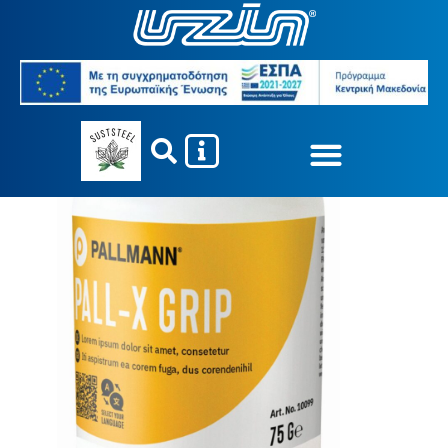
Επιφανειακ…
Ειδικά προ�…
PALL-X GRIP
You are here: