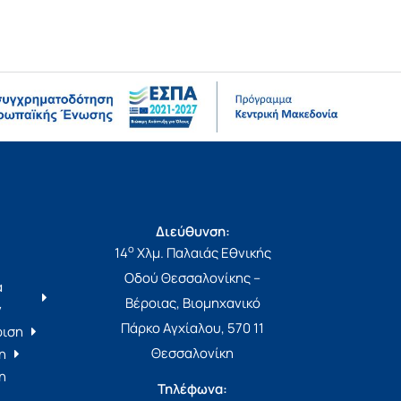
Διεύθυνση:
ο
14
Χλμ. Παλαιάς Εθνικής
Οδού Θεσσαλονίκης –
α
Βέροιας, Βιομηχανικό
ν
Πάρκο Αγχίαλου, 570 11
ριση
Θεσσαλονίκη
η
η
Τηλέφωνα: