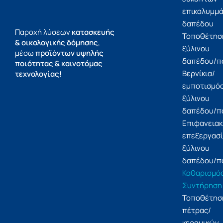
επικαλυμμ
δαπέδου
Παροχή λύσεων
κατασκευής
Τοποθέτησ
& οικολογικής δόμησης
,
ξύλινου
μέσω
προϊόντων υψηλής
δαπέδου/π
ποιότητας & καινοτόμας
Βερνίκια/
τεχνολογίας!
εμποτισμό
ξύλινου
δαπέδου/π
Επιφανειακ
επεξεργασ
ξύλινου
δαπέδου/π
Καθαρισμό
Συντήρηση
Τοποθέτησ
πέτρας/
κεραμικών