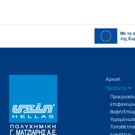
Αρχική
Προϊόντα
Προεργασί
επιφανειώ
Βαφή/Επίχ
Υγρομόνωσ
Τοποθέτησ
εύκαπτων