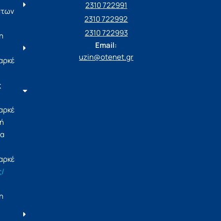
2310 722991
άτων
2310 722992
2310 722993
η
Email:
uzin@otenet.gr
αρκέ
ς
αρκέ
ή
ία
αρκέ
ς/
η