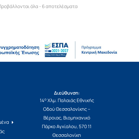
Προβάλλονται όλα - 6 αποτελέσματα
Διεύθυνση:
ο
14
Χλμ. Παλαιάς Εθνικής
Οδού Θεσσαλονίκης –
Βέροιας, Βιομηχανικό
μένα
Πάρκο Αγχίαλου, 570 11
άς
Θεσσαλονίκη